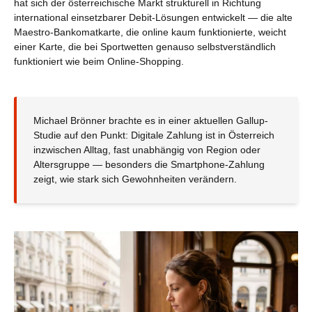
hat sich der österreichische Markt strukturell in Richtung
international einsetzbarer Debit-Lösungen entwickelt — die alte
Maestro-Bankomatkarte, die online kaum funktionierte, weicht
einer Karte, die bei Sportwetten genauso selbstverständlich
funktioniert wie beim Online-Shopping.
Michael Brönner brachte es in einer aktuellen Gallup-
Studie auf den Punkt: Digitale Zahlung ist in Österreich
inzwischen Alltag, fast unabhängig von Region oder
Altersgruppe — besonders die Smartphone-Zahlung
zeigt, wie stark sich Gewohnheiten verändern.