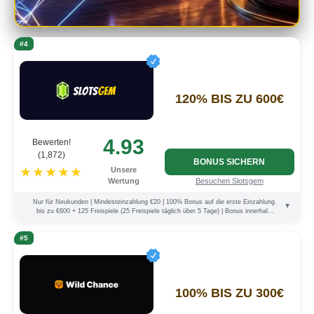
#4
120% BIS ZU 600€
4.93
Bewerten!
(1,872)
BONUS SICHERN
★★★★★
Unsere
Wertung
Besuchen Slotsgem
Nur für Neukunden | Mindesteinzahlung €20 | 100% Bonus auf die erste Einzahlung
bis zu €600 + 125 Freispiele (25 Freispiele täglich über 5 Tage) | Bonus innerhalb
von 7 Tagen umsetzen | Es gelten die AGB | 18+ | Glücksspiel kann süchtig machen
#5
100% BIS ZU 300€