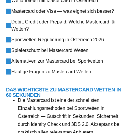
Wettanbieter mit Mastercard in Österreich
Mastercard oder Visa — was eignet sich besser?
Debit, Credit oder Prepaid: Welche Mastercard für
Wetten?
Sportwetten-Regulierung in Österreich 2026
Spielerschutz bei Mastercard Wetten
Alternativen zur Mastercard bei Sportwetten
Häufige Fragen zu Mastercard Wetten
DAS WICHTIGSTE ZU MASTERCARD WETTEN IN
60 SEKUNDEN
Die Mastercard ist eine der schnellsten
Einzahlungsmethoden bei Sportwetten in
Österreich — Gutschrift in Sekunden, Sicherheit
durch Identity Check und 3DS 2.0, Akzeptanz bei
praktisch allen relevanten Anbietern.