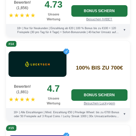
4.73
Bewerten!
(1,856)
BONUS SICHERN
★★★★★
Unsere
Wertung
Besuchen IVIBET
18+ | Nur für Neukunden | Einzahlung ab €20 | 100 % Bonus bis zu €100 + 120
Freispiele (30 pro Tag für 4 Tage) + Sofort-Bonusrunde | 40-facher Umsatz auf
Gewinne aus Freispielen | Es gelten die AGB
#14
100% BIS ZU 700€
4.7
Bewerten!
(1,881)
BONUS SICHERN
★★★★★
Unsere
Wertung
Besuchen Luckygem
18+ | Alle Einzahlungen | Mind. Einzahlung €50 | Privilege Wheel: bis zu €700 Bonus
oder 50 Freispiele auf 3 Royal Coins / Lucky Streak 1000 | 30x Umsatzanforderung
| Max. Auszahlung aus Freispielen €300 | Gewinn muss mit Mind. Einzahlung €50
aktiviert werden | AGB gelten | BeGambleAware.org
#15