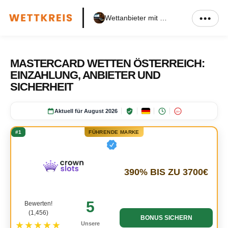
Wettanbieter mit Mastercard Österrei
•••
Wettanbieter mit Mastercard Österreich: Vergleich & Auswahl 2026
Mastercard Einzahlung bei Sportwetten
Sportwetten Mastercard Auszahlung: D
MASTERCARD WETTEN ÖSTERREICH:
EINZAHLUNG, ANBIETER UND
SICHERHEIT
Aktuell für August 2026
18+
#1
FÜHRENDE MARKE
390% BIS ZU 3700€
5
Bewerten!
(1,456)
BONUS SICHERN
★★★★★
Unsere