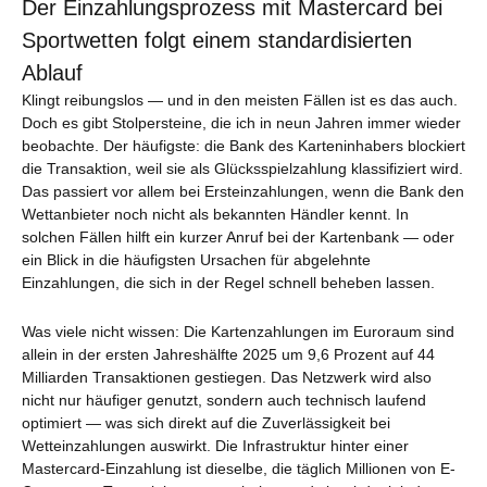
Der Einzahlungsprozess mit Mastercard bei
Sportwetten folgt einem standardisierten
Ablauf
Klingt reibungslos — und in den meisten Fällen ist es das auch.
Doch es gibt Stolpersteine, die ich in neun Jahren immer wieder
beobachte. Der häufigste: die Bank des Karteninhabers blockiert
die Transaktion, weil sie als Glücksspielzahlung klassifiziert wird.
Das passiert vor allem bei Ersteinzahlungen, wenn die Bank den
Wettanbieter noch nicht als bekannten Händler kennt. In
solchen Fällen hilft ein kurzer Anruf bei der Kartenbank — oder
ein Blick in die häufigsten Ursachen für abgelehnte
Einzahlungen, die sich in der Regel schnell beheben lassen.
Was viele nicht wissen: Die Kartenzahlungen im Euroraum sind
allein in der ersten Jahreshälfte 2025 um 9,6 Prozent auf 44
Milliarden Transaktionen gestiegen. Das Netzwerk wird also
nicht nur häufiger genutzt, sondern auch technisch laufend
optimiert — was sich direkt auf die Zuverlässigkeit bei
Wetteinzahlungen auswirkt. Die Infrastruktur hinter einer
Mastercard-Einzahlung ist dieselbe, die täglich Millionen von E-