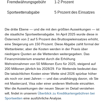
Fremdwährungsgebühr
1-2 Prozent
Sportwettenabgabe
5 Prozent des Einsatzes
Die dritte Ebene — und die mit den größten Auswirkungen — ist
die staatliche Sportwettenabgabe. Im April 2025 wurde diese in
Österreich von 2 auf 5 Prozent des Bruttospieleinsatzes erhöht,
eine Steigerung um 150 Prozent. Diese Abgabe zahlt formal der
Wettanbieter, aber die Kosten werden in der Praxis über
niedrigere Quoten an die Wettenden weitergegeben. Das
Finanzministerium erwartet durch die Erhöhung
Mehreinnahmen von 50 Millionen Euro für 2025, steigend auf
200 Millionen jährlich bis 2028/29. Für Wettende bedeutet das:
Die tatsächlichen Kosten einer Wette sind 2026 spürbar höher
als noch vor zwei Jahren — und das unabhängig davon, ob Sie
mit Mastercard, Visa oder einer anderen Methode einzahlen.
Wer die Auswirkungen der neuen Steuer im Detail verstehen
will, findet in unserem
Überblick zu Kreditkartengebühren bei
Sportwetten
eine ausführliche Analyse.