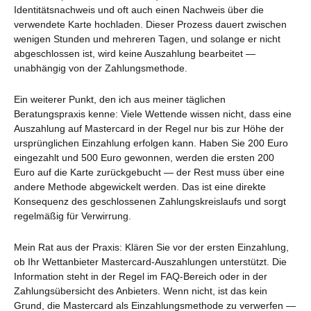
Identitätsnachweis und oft auch einen Nachweis über die
verwendete Karte hochladen. Dieser Prozess dauert zwischen
wenigen Stunden und mehreren Tagen, und solange er nicht
abgeschlossen ist, wird keine Auszahlung bearbeitet —
unabhängig von der Zahlungsmethode.
Ein weiterer Punkt, den ich aus meiner täglichen
Beratungspraxis kenne: Viele Wettende wissen nicht, dass eine
Auszahlung auf Mastercard in der Regel nur bis zur Höhe der
ursprünglichen Einzahlung erfolgen kann. Haben Sie 200 Euro
eingezahlt und 500 Euro gewonnen, werden die ersten 200
Euro auf die Karte zurückgebucht — der Rest muss über eine
andere Methode abgewickelt werden. Das ist eine direkte
Konsequenz des geschlossenen Zahlungskreislaufs und sorgt
regelmäßig für Verwirrung.
Mein Rat aus der Praxis: Klären Sie vor der ersten Einzahlung,
ob Ihr Wettanbieter Mastercard-Auszahlungen unterstützt. Die
Information steht in der Regel im FAQ-Bereich oder in der
Zahlungsübersicht des Anbieters. Wenn nicht, ist das kein
Grund, die Mastercard als Einzahlungsmethode zu verwerfen —