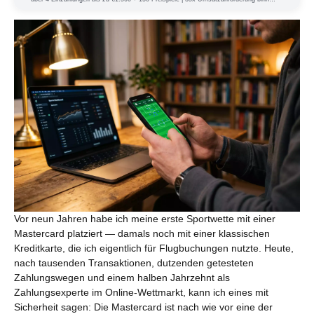
7 Tagen | Max. Bonuseinsatz €5 | Nicht verfügbar für Kryptowährungen | AGB gelten
| BeGambleAware.org
Vor neun Jahren habe ich meine erste Sportwette mit einer
Mastercard platziert — damals noch mit einer klassischen
Kreditkarte, die ich eigentlich für Flugbuchungen nutzte. Heute,
nach tausenden Transaktionen, dutzenden getesteten
Zahlungswegen und einem halben Jahrzehnt als
Zahlungsexperte im Online-Wettmarkt, kann ich eines mit
Sicherheit sagen: Die Mastercard ist nach wie vor eine der