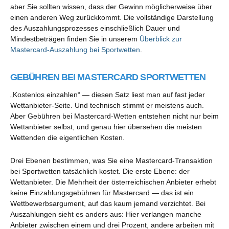
aber Sie sollten wissen, dass der Gewinn möglicherweise über
einen anderen Weg zurückkommt. Die vollständige Darstellung
des Auszahlungsprozesses einschließlich Dauer und
Mindestbeträgen finden Sie in unserem
Überblick zur
Mastercard-Auszahlung bei Sportwetten
.
GEBÜHREN BEI MASTERCARD SPORTWETTEN
„Kostenlos einzahlen“ — diesen Satz liest man auf fast jeder
Wettanbieter-Seite. Und technisch stimmt er meistens auch.
Aber Gebühren bei Mastercard-Wetten entstehen nicht nur beim
Wettanbieter selbst, und genau hier übersehen die meisten
Wettenden die eigentlichen Kosten.
Drei Ebenen bestimmen, was Sie eine Mastercard-Transaktion
bei Sportwetten tatsächlich kostet. Die erste Ebene: der
Wettanbieter. Die Mehrheit der österreichischen Anbieter erhebt
keine Einzahlungsgebühren für Mastercard — das ist ein
Wettbewerbsargument, auf das kaum jemand verzichtet. Bei
Auszahlungen sieht es anders aus: Hier verlangen manche
Anbieter zwischen einem und drei Prozent, andere arbeiten mit