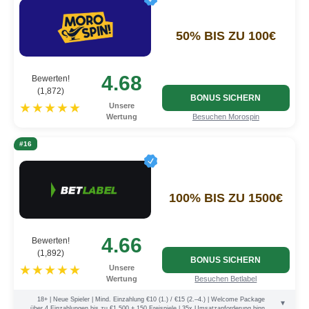
50% BIS ZU 100€
4.68
Bewerten!
(1,872)
BONUS SICHERN
★★★★★
Unsere
Wertung
Besuchen Morospin
#16
100% BIS ZU 1500€
4.66
Bewerten!
(1,892)
BONUS SICHERN
★★★★★
Unsere
Wertung
Besuchen Betlabel
18+ | Neue Spieler | Mind. Einzahlung €10 (1.) / €15 (2.–4.) | Welcome Package
über 4 Einzahlungen bis zu €1.500 + 150 Freispiele | 35x Umsatzanforderung binnen