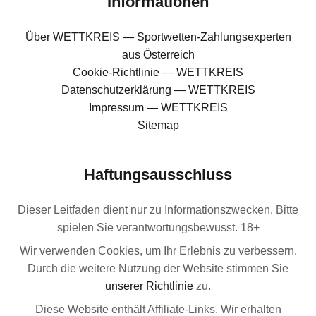
Informationen
Über WETTKREIS — Sportwetten-Zahlungsexperten
aus Österreich
Cookie-Richtlinie — WETTKREIS
Datenschutzerklärung — WETTKREIS
Impressum — WETTKREIS
Sitemap
Haftungsausschluss
Dieser Leitfaden dient nur zu Informationszwecken. Bitte
spielen Sie verantwortungsbewusst. 18+
Wir verwenden Cookies, um Ihr Erlebnis zu verbessern.
Durch die weitere Nutzung der Website stimmen Sie
unserer Richtlinie
zu.
Diese Website enthält Affiliate-Links. Wir erhalten