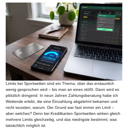
Limits bei Sportwetten sind ein Thema, über das erstaunlich
wenig gesprochen wird – bis man an eines stößt. Dann wird es
plötzlich dringend. In neun Jahren Zahlungsberatung habe ich
Wettende erlebt, die eine Einzahlung abgelehnt bekamen und
nicht wussten, warum. Der Grund war fast immer ein Limit –
aber welches? Denn bei Kreditkarten-Sportwetten wirken gleich
mehrere Limits gleichzeitig, und das niedrigste bestimmt, was
tatsächlich möglich ist.