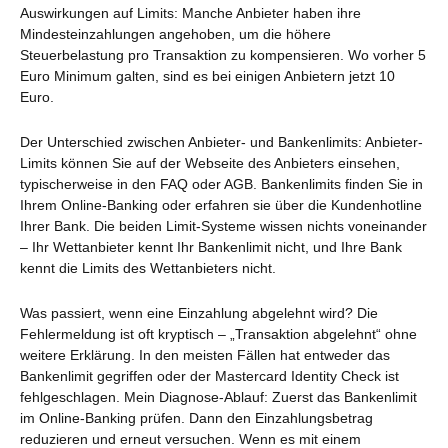
Auswirkungen auf Limits: Manche Anbieter haben ihre
Mindesteinzahlungen angehoben, um die höhere
Steuerbelastung pro Transaktion zu kompensieren. Wo vorher 5
Euro Minimum galten, sind es bei einigen Anbietern jetzt 10
Euro.
Der Unterschied zwischen Anbieter- und Bankenlimits: Anbieter-
Limits können Sie auf der Webseite des Anbieters einsehen,
typischerweise in den FAQ oder AGB. Bankenlimits finden Sie in
Ihrem Online-Banking oder erfahren sie über die Kundenhotline
Ihrer Bank. Die beiden Limit-Systeme wissen nichts voneinander
– Ihr Wettanbieter kennt Ihr Bankenlimit nicht, und Ihre Bank
kennt die Limits des Wettanbieters nicht.
Was passiert, wenn eine Einzahlung abgelehnt wird? Die
Fehlermeldung ist oft kryptisch – „Transaktion abgelehnt“ ohne
weitere Erklärung. In den meisten Fällen hat entweder das
Bankenlimit gegriffen oder der Mastercard Identity Check ist
fehlgeschlagen. Mein Diagnose-Ablauf: Zuerst das Bankenlimit
im Online-Banking prüfen. Dann den Einzahlungsbetrag
reduzieren und erneut versuchen. Wenn es mit einem