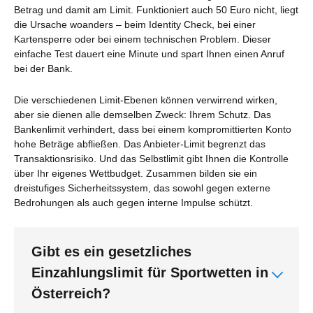
Betrag und damit am Limit. Funktioniert auch 50 Euro nicht, liegt
die Ursache woanders – beim Identity Check, bei einer
Kartensperre oder bei einem technischen Problem. Dieser
einfache Test dauert eine Minute und spart Ihnen einen Anruf
bei der Bank.
Die verschiedenen Limit-Ebenen können verwirrend wirken,
aber sie dienen alle demselben Zweck: Ihrem Schutz. Das
Bankenlimit verhindert, dass bei einem kompromittierten Konto
hohe Beträge abfließen. Das Anbieter-Limit begrenzt das
Transaktionsrisiko. Und das Selbstlimit gibt Ihnen die Kontrolle
über Ihr eigenes Wettbudget. Zusammen bilden sie ein
dreistufiges Sicherheitssystem, das sowohl gegen externe
Bedrohungen als auch gegen interne Impulse schützt.
Gibt es ein gesetzliches
Einzahlungslimit für Sportwetten in
Österreich?