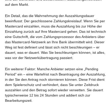
auf dem Markt.
Ein Detail, das die Wahrnehmung der Auszahlungsdauer
beeinflusst: Der geschlossene Zahlungskreislauf. Wenn Sie per
Mastercard einzahlen, muss die Auszahlung bis zur Höhe der
Einzahlung zurück auf Ihre Mastercard gehen. Das ist technisch
eine Gutschrift, die vom Zahlungsprozessor des Anbieters über
das Mastercard-Netzwerk an Ihre Bank übermittelt wird. Dieser
Weg ist fest definiert und lässt sich nicht beschleunigen – er
dauert, was er dauert. Was Sie beschleunigen können, ist alles,
was vor der Netzwerkübertragung passiert.
Ein weiterer Faktor: Manche Anbieter setzen eine „Pending
Period“ ein – eine Wartefrist nach Beantragung der Auszahlung,
in der Sie den Antrag noch stornieren können. Diese Frist dient
dem Spielerschutz und verhindert, dass Sie unter Zeitdruck
auszahlen und den Betrag sofort wieder verwetten. Sie dauert
typischerweise 12 bis 24 Stunden und addiert sich zur
Bearbeitungszeit.