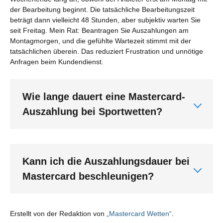
der Bearbeitung beginnt. Die tatsächliche Bearbeitungszeit
beträgt dann vielleicht 48 Stunden, aber subjektiv warten Sie
seit Freitag. Mein Rat: Beantragen Sie Auszahlungen am
Montagmorgen, und die gefühlte Wartezeit stimmt mit der
tatsächlichen überein. Das reduziert Frustration und unnötige
Anfragen beim Kundendienst.
Wie lange dauert eine Mastercard-
Auszahlung bei Sportwetten?
Kann ich die Auszahlungsdauer bei
Mastercard beschleunigen?
Erstellt von der Redaktion von
„Mastercard Wetten“
.