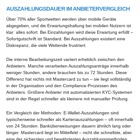
AUSZAHLUNGSDAUER IM ANBIETERVERGLEICH
Über 70% aller Sportwetten werden über mobile Geräte
abgegeben, und die Erwartungshaltung bei mobilen Nutzern ist
klar: alles sofort. Bei Einzahlungen wird diese Erwartung erfüllt –
Sofortgutschrift ist Standard. Bei Auszahlungen existiert eine
Diskrepanz, die viele Wettende frustriert.
Die interne Bearbeitungszeit variiert erheblich zwischen den
Anbietern. Manche verarbeiten Auszahlungsanträge innerhalb
weniger Stunden, andere brauchen bis zu 72 Stunden. Diese
Differenz hat nichts mit Mastercard zu tun – sie liegt vollständig
in der Organisation und den Compliance-Prozessen des
Anbieters. Größere Anbieter mit automatisierten KYC-Systemen
sind in der Regel schneller als kleinere mit manueller Prüfung.
Ein Vergleich der Methoden: E-Wallet-Auszahlungen sind
typischerweise schneller als Kartenauszahlungen – oft innerhalb
von 24 Stunden. Banküberweisungen dauern ähnlich lang oder
länger. Mastercard liegt im Mittelfeld – nicht die schnellste, aber
eine der sichersten und bewährtesten Auszahlungsmethoden