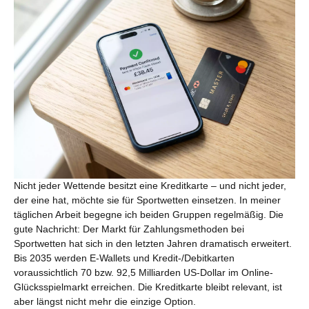
Nicht jeder Wettende besitzt eine Kreditkarte – und nicht jeder,
der eine hat, möchte sie für Sportwetten einsetzen. In meiner
täglichen Arbeit begegne ich beiden Gruppen regelmäßig. Die
gute Nachricht: Der Markt für Zahlungsmethoden bei
Sportwetten hat sich in den letzten Jahren dramatisch erweitert.
Bis 2035 werden E-Wallets und Kredit-/Debitkarten
voraussichtlich 70 bzw. 92,5 Milliarden US-Dollar im Online-
Glücksspielmarkt erreichen. Die Kreditkarte bleibt relevant, ist
aber längst nicht mehr die einzige Option.