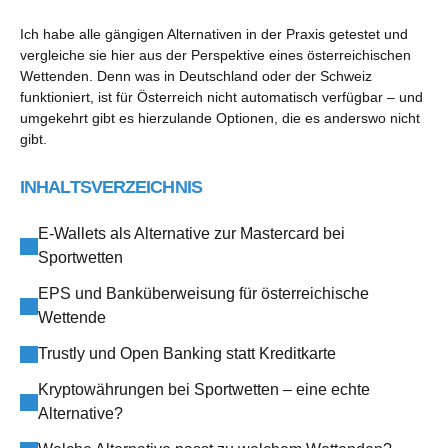
Ich habe alle gängigen Alternativen in der Praxis getestet und
vergleiche sie hier aus der Perspektive eines österreichischen
Wettenden. Denn was in Deutschland oder der Schweiz
funktioniert, ist für Österreich nicht automatisch verfügbar – und
umgekehrt gibt es hierzulande Optionen, die es anderswo nicht
gibt.
INHALTSVERZEICHNIS
E-Wallets als Alternative zur Mastercard bei
Sportwetten
EPS und Banküberweisung für österreichische
Wettende
Trustly und Open Banking statt Kreditkarte
Kryptowährungen bei Sportwetten – eine echte
Alternative?