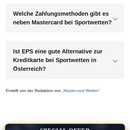
Welche Zahlungsmethoden gibt es
neben Mastercard bei Sportwetten?
Ist EPS eine gute Alternative zur
Kreditkarte bei Sportwetten in
Österreich?
Erstellt von der Redaktion von
„Mastercard Wetten“
.