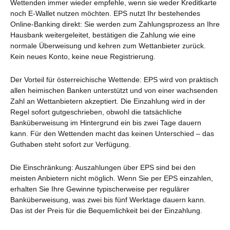
Wettenden immer wieder empfehle, wenn sie weder Kreditkarte
noch E-Wallet nutzen möchten. EPS nutzt Ihr bestehendes
Online-Banking direkt: Sie werden zum Zahlungsprozess an Ihre
Hausbank weitergeleitet, bestätigen die Zahlung wie eine
normale Überweisung und kehren zum Wettanbieter zurück.
Kein neues Konto, keine neue Registrierung.
Der Vorteil für österreichische Wettende: EPS wird von praktisch
allen heimischen Banken unterstützt und von einer wachsenden
Zahl an Wettanbietern akzeptiert. Die Einzahlung wird in der
Regel sofort gutgeschrieben, obwohl die tatsächliche
Banküberweisung im Hintergrund ein bis zwei Tage dauern
kann. Für den Wettenden macht das keinen Unterschied – das
Guthaben steht sofort zur Verfügung.
Die Einschränkung: Auszahlungen über EPS sind bei den
meisten Anbietern nicht möglich. Wenn Sie per EPS einzahlen,
erhalten Sie Ihre Gewinne typischerweise per regulärer
Banküberweisung, was zwei bis fünf Werktage dauern kann.
Das ist der Preis für die Bequemlichkeit bei der Einzahlung.