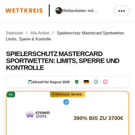
Wettanbieter mit Mastercard Österrei
•••
Wettanbieter mit Mastercard Österreich: Vergleich & Auswahl 2026
Mastercard Einzahlung bei Sportwetten
Sportwetten Mastercard Auszahlung: D
Startseite
/
Alle Artikel
/
Spielerschutz Mastercard Sportwetten:
Limits, Sperre & Kontrolle
SPIELERSCHUTZ MASTERCARD
SPORTWETTEN: LIMITS, SPERRE UND
KONTROLLE
Aktuell für August 2026
18+
#1
FÜHRENDE MARKE
390% BIS ZU 3700€