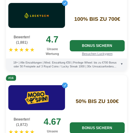
100% BIS ZU 700€
4.7
Bewerten!
(1,881)
BONUS SICHERN
★★★★★
Unsere
Wertung
Besuchen Luckygem
18+ | Alle Einzahlungen | Mind. Einzahlung €50 | Privilege Wheel: bis zu €700 Bonus
oder 50 Freispiele auf 3 Royal Coins / Lucky Streak 1000 | 30x Umsatzanforderung
| Max. Auszahlung aus Freispielen €300 | Gewinn muss mit Mind. Einzahlung €50
aktiviert werden | AGB gelten | BeGambleAware.org
#16
50% BIS ZU 100€
4.67
Bewerten!
(1,872)
BONUS SICHERN
★★★★★
Unsere