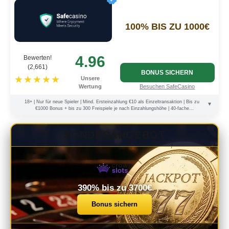
100% BIS ZU 1000€
4.96
Bewerten!
(2,661)
BONUS SICHERN
★★★★★
Unsere
Wertung
Besuchen SafeCasino
18+ | Nur für neue Spieler | Mind. Ersteinzahlung €10 als Einzeltransaktion | Bis zu
€1000 Bonus + bis zu 300 Freispiele je nach Einzahlungshöhe | 40-fache
Umsatzanforderung für Bonus & FS-Gewinne | AGB gelten | Verantwortungsvoll
spielen - BeGambleAware.org
SONDERANGEBOT
390% bis zu 3700€
Bonus sichern