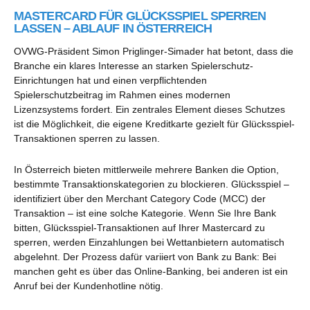
MASTERCARD FÜR GLÜCKSSPIEL SPERREN
LASSEN – ABLAUF IN ÖSTERREICH
OVWG-Präsident Simon Priglinger-Simader hat betont, dass die
Branche ein klares Interesse an starken Spielerschutz-
Einrichtungen hat und einen verpflichtenden
Spielerschutzbeitrag im Rahmen eines modernen
Lizenzsystems fordert. Ein zentrales Element dieses Schutzes
ist die Möglichkeit, die eigene Kreditkarte gezielt für Glücksspiel-
Transaktionen sperren zu lassen.
In Österreich bieten mittlerweile mehrere Banken die Option,
bestimmte Transaktionskategorien zu blockieren. Glücksspiel –
identifiziert über den Merchant Category Code (MCC) der
Transaktion – ist eine solche Kategorie. Wenn Sie Ihre Bank
bitten, Glücksspiel-Transaktionen auf Ihrer Mastercard zu
sperren, werden Einzahlungen bei Wettanbietern automatisch
abgelehnt. Der Prozess dafür variiert von Bank zu Bank: Bei
manchen geht es über das Online-Banking, bei anderen ist ein
Anruf bei der Kundenhotline nötig.