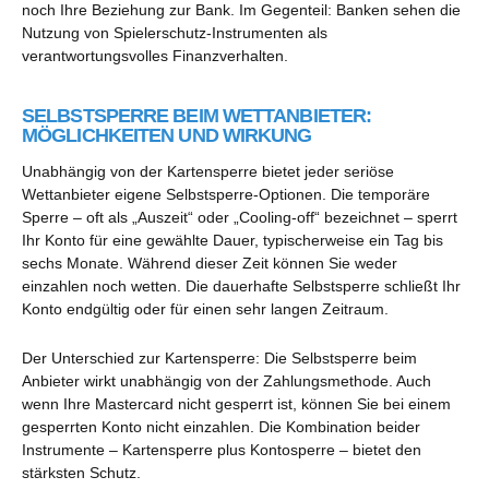
noch Ihre Beziehung zur Bank. Im Gegenteil: Banken sehen die
Nutzung von Spielerschutz-Instrumenten als
verantwortungsvolles Finanzverhalten.
SELBSTSPERRE BEIM WETTANBIETER:
MÖGLICHKEITEN UND WIRKUNG
Unabhängig von der Kartensperre bietet jeder seriöse
Wettanbieter eigene Selbstsperre-Optionen. Die temporäre
Sperre – oft als „Auszeit“ oder „Cooling-off“ bezeichnet – sperrt
Ihr Konto für eine gewählte Dauer, typischerweise ein Tag bis
sechs Monate. Während dieser Zeit können Sie weder
einzahlen noch wetten. Die dauerhafte Selbstsperre schließt Ihr
Konto endgültig oder für einen sehr langen Zeitraum.
Der Unterschied zur Kartensperre: Die Selbstsperre beim
Anbieter wirkt unabhängig von der Zahlungsmethode. Auch
wenn Ihre Mastercard nicht gesperrt ist, können Sie bei einem
gesperrten Konto nicht einzahlen. Die Kombination beider
Instrumente – Kartensperre plus Kontosperre – bietet den
stärksten Schutz.