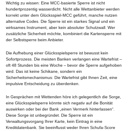
Wichtig zu wissen: Eine MCC-basierte Sperre ist nicht
hundertprozentig wasserdicht. Nicht alle Wettanbieter werden
korrekt unter dem Glücksspiel-MCC geführt, manche nutzen
alternative Codes. Die Sperre ist ein starkes Signal und ein
wirksames Instrument, aber kein absoluter Schutzwall. Wer
zusätzliche Sicherheit möchte, kombiniert die Kartensperre mit
der Selbstsperre beim Anbieter.
Die Aufhebung einer Glücksspielsperre ist bewusst kein
Sofortprozess. Die meisten Banken verlangen eine Wartefrist –
oft 48 Stunden bis eine Woche – bevor die Sperre aufgehoben
wird. Das ist keine Schikane, sondern ein
Sicherheitsmechanismus: Die Wartefrist gibt Ihnen Zeit, eine
impulsive Entscheidung zu überdenken.
In Gesprächen mit Wettenden höre ich gelegentlich die Sorge,
eine Glücksspielsperre könnte sich negativ auf die Bonität
auswirken oder bei der Bank „einen Vermerk hinterlassen“.
Diese Sorge ist unbegründet. Die Sperre ist ein
Verwaltungsvorgang Ihrer Karte, kein Eintrag in eine
Kreditdatenbank. Sie beeinflusst weder Ihren Schufa-Score