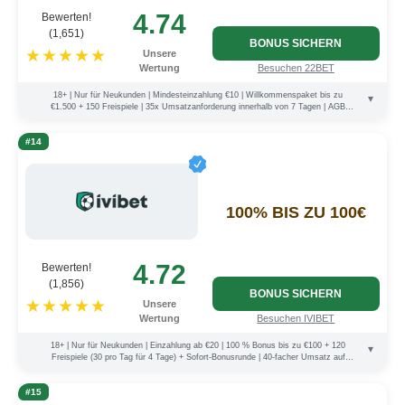
4.74
Bewerten!
(1,651)
BONUS SICHERN
★★★★★
Unsere
Wertung
Besuchen 22BET
18+ | Nur für Neukunden | Mindesteinzahlung €10 | Willkommenspaket bis zu
€1.500 + 150 Freispiele | 35x Umsatzanforderung innerhalb von 7 Tagen | AGB
gelten
#14
100% BIS ZU 100€
4.72
Bewerten!
(1,856)
BONUS SICHERN
★★★★★
Unsere
Wertung
Besuchen IVIBET
18+ | Nur für Neukunden | Einzahlung ab €20 | 100 % Bonus bis zu €100 + 120
Freispiele (30 pro Tag für 4 Tage) + Sofort-Bonusrunde | 40-facher Umsatz auf
Gewinne aus Freispielen | Es gelten die AGB
#15