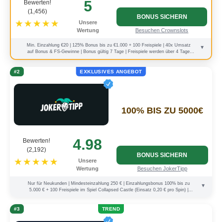
5
Bewerten!
(1,456)
BONUS SICHERN
★★★★★
Unsere
Wertung
Besuchen Crownslots
Min. Einzahlung €20 | 125% Bonus bis zu €1.000 + 100 Freispiele | 40x Umsatz
auf Bonus & FS-Gewinne | Bonus gültig 7 Tage | Freispiele werden über 4 Tage
gutgeschrieben | Nur für die erste Einzahlung | AGB gelten.
#2
EXKLUSIVES ANGEBOT
100% BIS ZU 5000€
4.98
Bewerten!
(2,192)
BONUS SICHERN
★★★★★
Unsere
Wertung
Besuchen JokerTipp
Nur für Neukunden | Mindesteinzahlung 250 € | Einzahlungsbonus 100% bis zu
5.000 € + 100 Freispiele im Spiel Collapsed Castle (Einsatz 0,20 € pro Spin) |
Freispiele werden in 2 Paketen à 50 alle 24 Stunden gutgeschrieben | Bonusumsatz
x25 (Gewinne aus Freispielen x25) | Umsatzbedingungen innerhalb von 14 Tagen zu
#3
TREND
erfüllen | Bonus kann nach 7 Tagen erneut aktiviert werden | Bonus ist nicht
auszahlbar, bis er vollständig umgesetzt wurde | Es gelten die Bonus-AGB