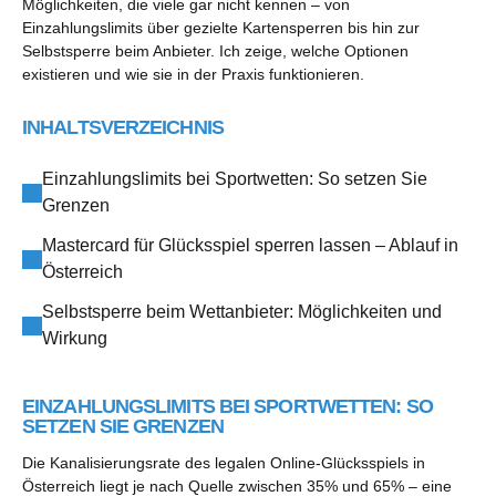
Möglichkeiten, die viele gar nicht kennen – von
Einzahlungslimits über gezielte Kartensperren bis hin zur
Selbstsperre beim Anbieter. Ich zeige, welche Optionen
existieren und wie sie in der Praxis funktionieren.
INHALTSVERZEICHNIS
Einzahlungslimits bei Sportwetten: So setzen Sie
Grenzen
Mastercard für Glücksspiel sperren lassen – Ablauf in
Österreich
Selbstsperre beim Wettanbieter: Möglichkeiten und
Wirkung
EINZAHLUNGSLIMITS BEI SPORTWETTEN: SO
SETZEN SIE GRENZEN
Die Kanalisierungsrate des legalen Online-Glücksspiels in
Österreich liegt je nach Quelle zwischen 35% und 65% – eine