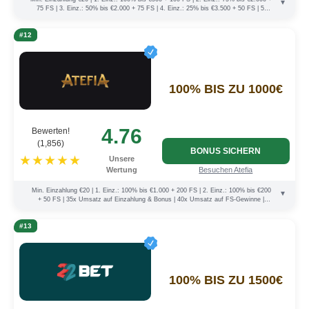
75 FS | 3. Einz.: 50% bis €2.000 + 75 FS | 4. Einz.: 25% bis €3.500 + 50 FS | 5.
Einz.: 50% bis €2.000 + 100 FS | 40x-50x Umsatz auf Bonus & FS-Gewinne |
Bonus/FS gültig 3 Tage | Max. Auszahlung 5x Einzahlung | Nur für die ersten 5
#12
Einzahlungen | AGB gelten
100% BIS ZU 1000€
4.76
Bewerten!
(1,856)
BONUS SICHERN
★★★★★
Unsere
Wertung
Besuchen Atefia
Min. Einzahlung €20 | 1. Einz.: 100% bis €1.000 + 200 FS | 2. Einz.: 100% bis €200
+ 50 FS | 35x Umsatz auf Einzahlung & Bonus | 40x Umsatz auf FS-Gewinne |
Bonus muss innerhalb 7 Tagen aktiviert werden | Umsatzerfüllung innerhalb 10
Tagen | Max. Auszahlung 6x Bonusbetrag | Nur für die ersten 2 Einzahlungen | AGB
#13
gelten.
100% BIS ZU 1500€