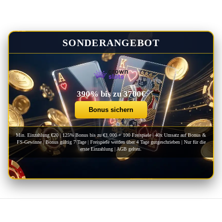
SONDERANGEBOT
390% bis zu 3700€
Bonus sichern
Min. Einzahlung €20 | 125% Bonus bis zu €1.000 + 100 Freispiele | 40x Umsatz auf Bonus &
FS-Gewinne | Bonus gültig 7 Tage | Freispiele werden über 4 Tage gutgeschrieben | Nur für die
erste Einzahlung | AGB gelten.